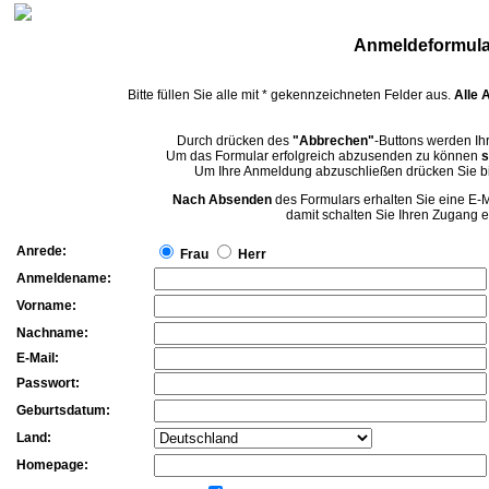
Anmeldeformula
Bitte füllen Sie alle mit * gekennzeichneten Felder aus.
Alle 
Durch drücken des
"Abbrechen"
-Buttons werden Ihr
Um das Formular erfolgreich abzusenden
zu können
s
Um Ihre Anmeldung abzuschließen drücken Sie b
Nach Absenden
des Formulars erhalten Sie eine E-
damit schalten Sie Ihren Zugang en
Anrede:
Frau
Herr
Anmeldename:
Vorname:
Nachname:
E-Mail:
Passwort:
Geburtsdatum:
Land:
Homepage: